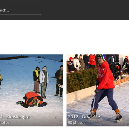
4 - Zimske igre
2012 - Drsališče
hotos
90 photos