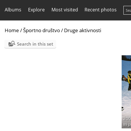
Albums
Explore
Most visited
Recent photos
Home
/
Športno društvo
/
Druge aktivnosti
Search in this set
200
89 p