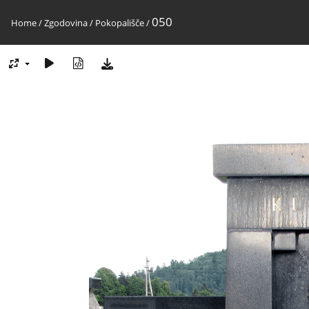
050
Home
/
Zgodovina
/
Pokopališče
/